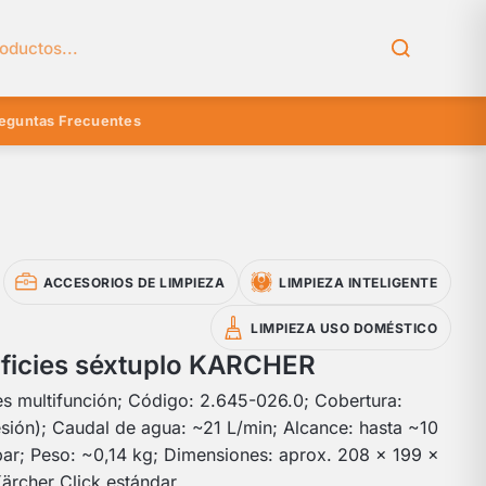
el catálogo
eguntas Frecuentes
ACCESORIOS DE LIMPIEZA
LIMPIEZA INTELIGENTE
LIMPIEZA USO DOMÉSTICO
rficies séxtuplo KARCHER
es multifunción; Código: 2.645-026.0; Cobertura:
sión); Caudal de agua: ~21 L/min; Alcance: hasta ~10
bar; Peso: ~0,14 kg; Dimensiones: aprox. 208 × 199 ×
ärcher Click estándar.