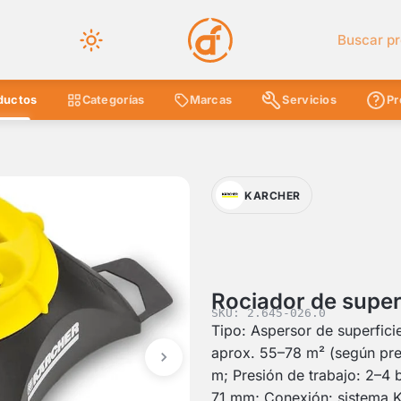
Buscar en 
ductos
Categorías
Marcas
Servicios
Pr
KARCHER
Rociador de supe
SKU: 2.645-026.0
Tipo: Aspersor de superfici
aprox. 55–78 m² (según pre
m; Presión de trabajo: 2–4 
71 mm; Conexión: sistema K