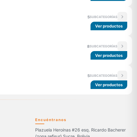
5
SUBCATEGORÍAS
Ver productos
8
SUBCATEGORÍAS
Ver productos
5
SUBCATEGORÍAS
Ver productos
Encuéntranos
Plazuela Heroínas #26 esq. Ricardo Bacherer
5
(zona refisur) Sucre, Bolivia