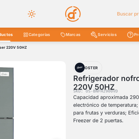
Buscar en 
ductos
Categorías
Marcas
Servicios
Pr
sser 220V 50HZ
OSTER
Refrigerador nof
220V 50HZ
SKU: OS-BNFH2900VD
Capacidad aproximada 290 L
electrónico de temperatura;
para frutas y verduras; Efi
Freezer de 2 puertas.