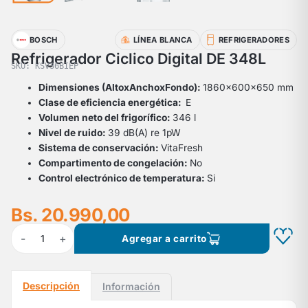
BOSCH
LÍNEA BLANCA
REFRIGERADORES
Refrigerador Ciclico Digital DE 348L
SKU: KSV36BIEP
Dimensiones (AltoxAnchoxFondo):
1860x600x650 mm
Clase de eficiencia energética:
E
Volumen neto del frigorífico:
346 l
Nivel de ruido:
39 dB(A) re 1pW
Sistema de conservación:
VitaFresh
Compartimento de congelación:
No
Control electrónico de temperatura:
Si
Bs. 20.990,00
-
+
1
Agregar a carrito
Descripción
Información