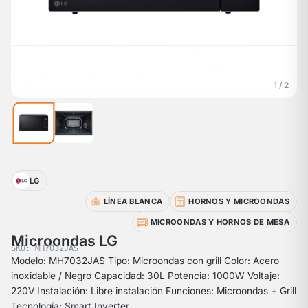
1 / 2
LG
LÍNEA BLANCA
HORNOS Y MICROONDAS
MICROONDAS Y HORNOS DE MESA
Microondas LG
SKU: MH7032JAS
Modelo: MH7032JAS Tipo: Microondas con grill Color: Acero
inoxidable / Negro Capacidad: 30L Potencia: 1000W Voltaje:
220V Instalación: Libre instalación Funciones: Microondas + Grill
Tecnología: Smart Inverter