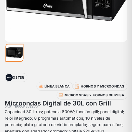
OSTER
LÍNEA BLANCA
HORNOS Y MICROONDAS
MICROONDAS Y HORNOS DE MESA
Microondas Digital de 30L con Grill
SKU: BOGGM3012SG
Capacidad 30 litros; potencia 800W; función grill; panel digital;
reloj integrado; 8 programas automáticos; 10 niveles de
potencia; plato giratorio de vidrio templado; seguro para niños;
apertura con agarrador cromado; voltaje 220V/50Hz.