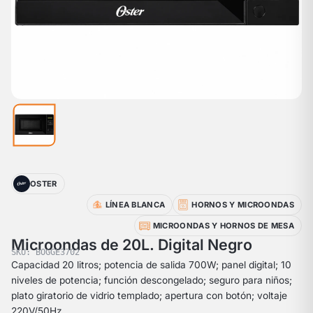
OSTER
LÍNEA BLANCA
HORNOS Y MICROONDAS
MICROONDAS Y HORNOS DE MESA
Microondas de 20L. Digital Negro
SKU: BOGGE3702
Capacidad 20 litros; potencia de salida 700W; panel digital; 10
niveles de potencia; función descongelado; seguro para niños;
plato giratorio de vidrio templado; apertura con botón; voltaje
220V/50Hz.