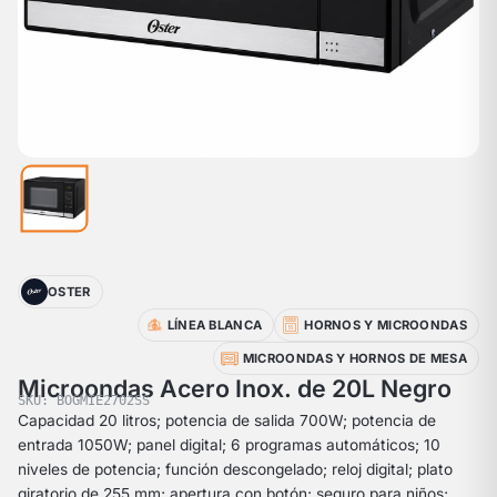
OSTER
LÍNEA BLANCA
HORNOS Y MICROONDAS
MICROONDAS Y HORNOS DE MESA
Microondas Acero Inox. de 20L Negro
SKU: BOGMIE2702SS
Capacidad 20 litros; potencia de salida 700W; potencia de
entrada 1050W; panel digital; 6 programas automáticos; 10
niveles de potencia; función descongelado; reloj digital; plato
giratorio de 255 mm; apertura con botón; seguro para niños;