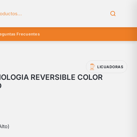
el catálogo
eguntas Frecuentes
LICUADORAS
OLOGIA REVERSIBLE COLOR
O
lto)