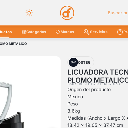
Buscar en 
ductos
Categorías
Marcas
Servicios
Pr
LOMO METALICO
OSTER
LICUADORA TECN
PLOMO METALIC
SKU: BLSTPYG1311NBG-053
Origen del producto
Mexico
Peso
3.6kg
Medidas (Ancho x Largo X A
18.42 x 19.05 x 37.47 cm