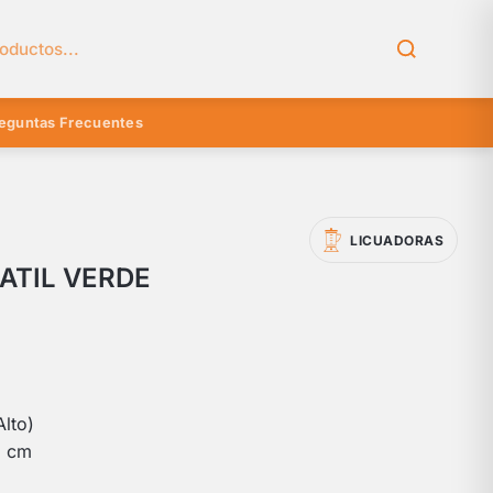
el catálogo
eguntas Frecuentes
LICUADORAS
ATIL VERDE
lto)
9 cm