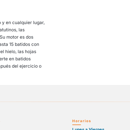
y en cualquier lugar,
tutinos, las
 Su motor es dos
sta 15 batidos con
l hielo, las hojas
ierte en batidos
pués del ejercicio o
s
Horarios
Lunes a Viernes