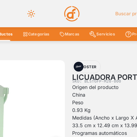
Buscar en 
ductos
Categorías
Marcas
Servicios
Pr
OSTER
LICUADORA PORT
SKU: BLSTGFP-M20-000
Origen del producto
China
Peso
0.93 Kg
Medidas (Ancho x Largo X A
33.5 cm x 12.49 cm x 13.9
Programas automáticos