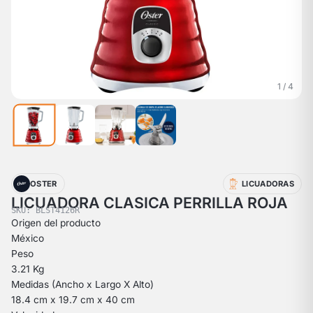
1 / 4
OSTER
LICUADORAS
LICUADORA CLASICA PERRILLA ROJA
SKU: BLST4126R
Origen del producto
México
Peso
3.21 Kg
Medidas (Ancho x Largo X Alto)
18.4 cm x 19.7 cm x 40 cm