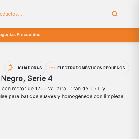
el catálogo
eguntas Frecuentes
LICUADORAS
ELECTRODOMÉSTICOS PEQUEÑOS
Negro, Serie 4
on motor de 1200 W, jarra Tritan de 1.5 L y
ulse para batidos suaves y homogéneos con limpieza