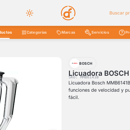
Buscar en 
ductos
Categorías
Marcas
Servicios
Pr
BOSCH
Licuadora BOSCH 
SKU: MMB6141B
Licuadora Bosch MMB6141B c
funciones de velocidad y p
fácil.