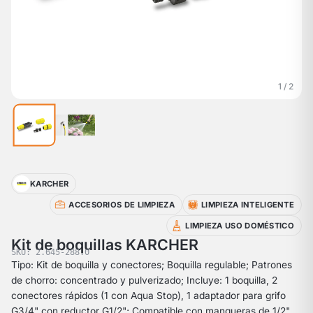
1 / 2
KARCHER
ACCESORIOS DE LIMPIEZA
LIMPIEZA INTELIGENTE
LIMPIEZA USO DOMÉSTICO
Kit de boquillas KARCHER
SKU: 2.645-288.0
Tipo: Kit de boquilla y conectores; Boquilla regulable; Patrones
de chorro: concentrado y pulverizado; Incluye: 1 boquilla, 2
conectores rápidos (1 con Aqua Stop), 1 adaptador para grifo
G3/4" con reductor G1/2"; Compatible con mangueras de 1/2",