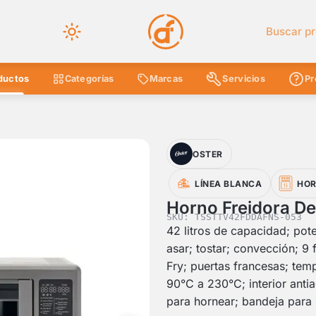
Buscar en 
ductos
Categorías
Marcas
Servicios
Pr
OSTER
LÍNEA BLANCA
HOR
Horno Freidora De 
SKU: TSSTTV42FDDAFNS-053
42 litros de capacidad; pote
asar; tostar; convección; 9
Fry; puertas francesas; tem
90°C a 230°C; interior antiad
para hornear; bandeja para