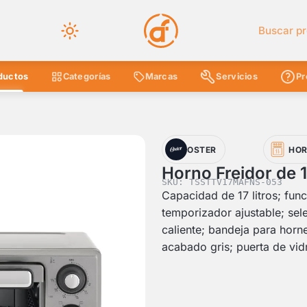
Buscar en 
ductos
Categorías
Marcas
Servicios
Pr
OSTER
HOR
Horno Freidor de 
SKU: TSSTTV17MAFNS-053
Capacidad de 17 litros; func
temporizador ajustable; sel
caliente; bandeja para hornea
acabado gris; puerta de vid