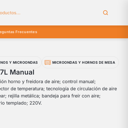
el catálogo
eguntas Frecuentes
NOS Y MICROONDAS
MICROONDAS Y HORNOS DE MESA
17L Manual
ión horno y freidora de aire; control manual;
ector de temperatura; tecnología de circulación de aire
r; rejilla metálica; bandeja para freír con aire;
rio templado; 220V.