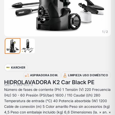
1 / 2
KARCHER
ASPIRADORA DOM.
LIMPIEZA USO DOMÉSTICO
HIDROLAVADORA K2 Car Black PE
SKU: 1.994-053.0
Número de fases de corriente (Ph) 1 Tensión (V) 220 Frecuencia
(Hz) 50 - 60 Presión (PSI/bar) 1600 / 110 Caudal (l/h) 280
Temperatura de entrada (°C) 40 Potencia absorbida (W) 1200
Cable de conexión (m) 5 Color amarillo Peso sin accesorios (kg)
4,5 Peso con embalaje incluido (kg) 6,6 Dimensiones (la. × an. ×