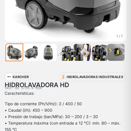
1 / 7
KARCHER
HIDROLAVADORAS INDUSTRIALES
HIDROLAVADORA HD
SKU: HD 9/20-4 MXA
Características:
Tipo de corriente (Ph/V/Hz): 3 / 400 / 50
• Caudal (l/h): 450 – 900
• Presión de trabajo (bar/MPa): 30 – 200 / 3 – 20
• Temperatura máxima (con entrada a 12 °C): mín. 80 – máx.
155 °C