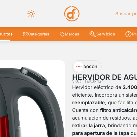
Buscar en 
ductos
Categorías
Marcas
Servicios
Pr
BOSCH
HERVIDOR DE AG
SKU: TWK3P424
Hervidor eléctrico de
2.40
eficiente. Incorpora un sis
reemplazable
, que facilita
Cuenta con
filtro anticalcá
acumulación de residuos, 
retirar la jarra
, brindando m
para apertura de la tapa
que