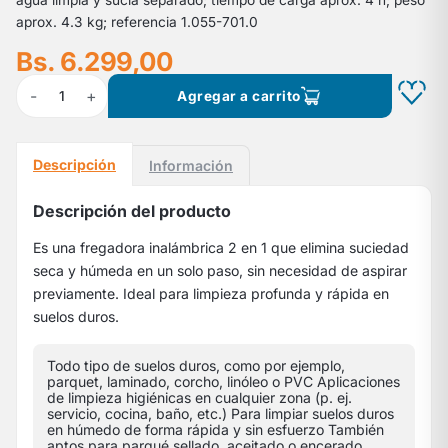
agua limpia y sucia separado; tiempo de carga aprox. 4 h; peso
aprox. 4.3 kg; referencia 1.055-701.0
Bs. 6.299,00
-
+
1
Agregar a carrito
Descripción
Información
Descripción del producto
Es una fregadora inalámbrica 2 en 1 que elimina suciedad
seca y húmeda en un solo paso, sin necesidad de aspirar
previamente. Ideal para limpieza profunda y rápida en
suelos duros.
Todo tipo de suelos duros, como por ejemplo,
parquet, laminado, corcho, linóleo o PVC Aplicaciones
de limpieza higiénicas en cualquier zona (p. ej.
servicio, cocina, baño, etc.) Para limpiar suelos duros
en húmedo de forma rápida y sin esfuerzo También
aptos para parqué sellado, aceitado o encerado