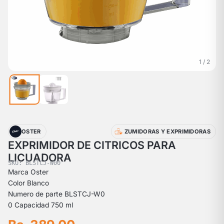
1 / 2
OSTER
ZUMIDORAS Y EXPRIMIDORAS
EXPRIMIDOR DE CITRICOS PARA
LICUADORA
SKU: BLSTCJ-W00
Marca Oster
Color Blanco
Numero de parte BLSTCJ-W0
0 Capacidad 750 ml