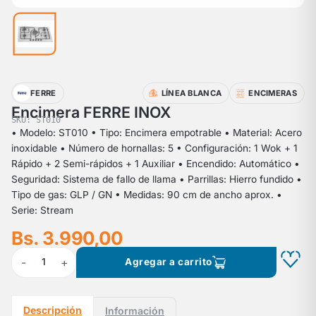
FERRE
LÍNEA BLANCA
ENCIMERAS
Encimera FERRE INOX
SKU: ST010
• Modelo: ST010 • Tipo: Encimera empotrable • Material: Acero
inoxidable • Número de hornallas: 5 • Configuración: 1 Wok + 1
Rápido + 2 Semi-rápidos + 1 Auxiliar • Encendido: Automático •
Seguridad: Sistema de fallo de llama • Parrillas: Hierro fundido •
Tipo de gas: GLP / GN • Medidas: 90 cm de ancho aprox. •
Serie: Stream
Bs. 3.990,00
-
+
1
Agregar a carrito
Descripción
Información