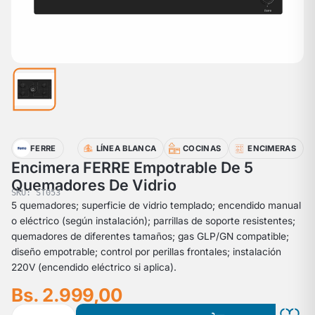
FERRE
LÍNEA BLANCA
COCINAS
ENCIMERAS
Encimera FERRE Empotrable De 5
Quemadores De Vidrio
SKU: ST053
5 quemadores; superficie de vidrio templado; encendido manual
o eléctrico (según instalación); parrillas de soporte resistentes;
quemadores de diferentes tamaños; gas GLP/GN compatible;
diseño empotrable; control por perillas frontales; instalación
220V (encendido eléctrico si aplica).
Bs. 2.999,00