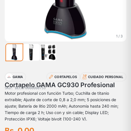
1 / 3
GAMA
CORTAPELOS
CUIDADO PERSONAL
Cortapelo GAMA GC930 Profesional
SKU: BECCP0000000753
Motor profesional con función Turbo; Cuchilla de titanio
extraíble; Ajuste de corte de 0,8 a 2,0 mm; 5 posiciones de
ajuste; Batería de litio 2000 mAh; Autonomía hasta 240 min;
Tiempo de carga 2 h; Uso con y sin cable; Display LED;
Protección IPX6; Voltaje bivolt (100-240 V).
Bs. 0,00