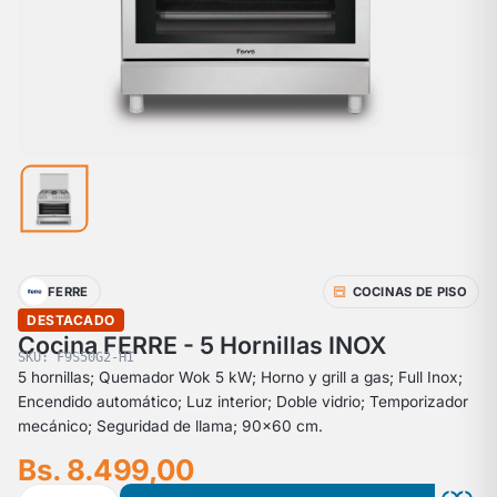
FERRE
COCINAS DE PISO
DESTACADO
Cocina FERRE - 5 Hornillas INOX
SKU: F9S50G2-HI
5 hornillas; Quemador Wok 5 kW; Horno y grill a gas; Full Inox;
Encendido automático; Luz interior; Doble vidrio; Temporizador
mecánico; Seguridad de llama; 90x60 cm.
Bs. 8.499,00