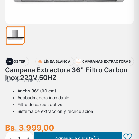
OSTER
LÍNEA BLANCA
CAMPANAS EXTRACTORAS
Campana Extractora 36" Filtro Carbon
Inox 220V 50HZ
SKU: OS-BRH36FSS
Ancho 36” (90 cm)
Acabado acero inoxidable
Filtro de carbón activo
Sistema de extracción y recirculación
Bs. 3.999,00
-
+
1
Agregar a carrito