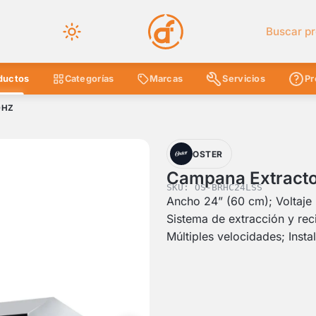
Buscar en 
ductos
Categorías
Marcas
Servicios
Pr
0HZ
OSTER
Campana Extracto
SKU: OS-BRHC24LSS
Ancho 24” (60 cm); Voltaje
Sistema de extracción y reci
Múltiples velocidades; Inst