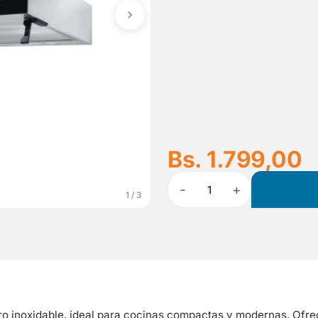
Bs. 1.799,00
-
+
1
1 / 3
 inoxidable, ideal para cocinas compactas y modernas. Ofrec