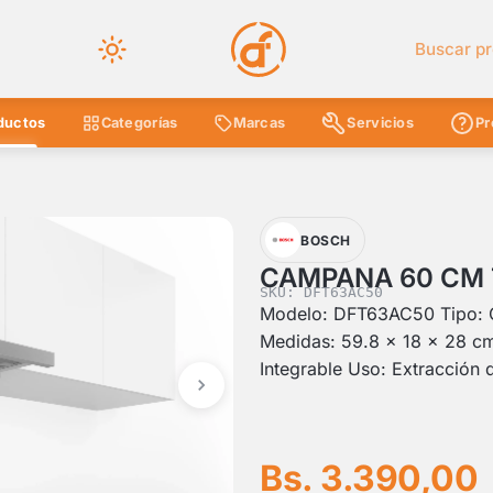
Buscar en 
ductos
Categorías
Marcas
Servicios
Pr
BOSCH
CAMPANA 60 CM 
SKU: DFT63AC50
Modelo: DFT63AC50 Tipo: C
Medidas: 59.8 x 18 x 28 cm 
Integrable Uso: Extracción 
Bs. 3.390,00