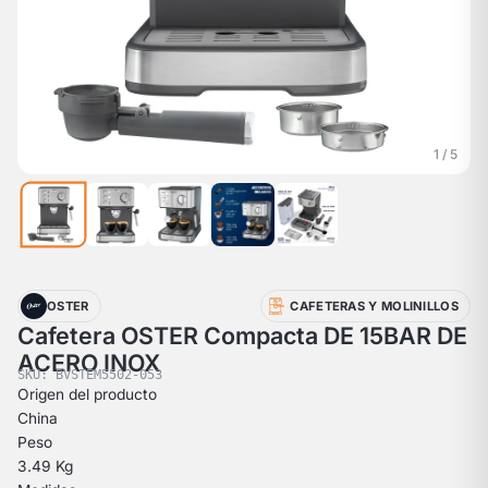
1 / 5
OSTER
CAFETERAS Y MOLINILLOS
Cafetera OSTER Compacta DE 15BAR DE
ACERO INOX
SKU: BVSTEM5502-053
Origen del producto
China
Peso
3.49 Kg