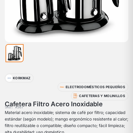
KORKMAZ
ELECTRODOMÉSTICOS PEQUEÑOS
CAFETERAS Y MOLINILLOS
Cafetera Filtro Acero Inoxidable
SKU: A367
Material acero inoxidable; sistema de café por filtro; capacidad
estándar (según modelo); mango ergonómico resistente al calor;
filtro reutilizable o compatible; diseño compacto; fácil limpieza;
alta durabilidad; uso doméstico.