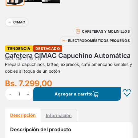
CIMAC
CAFETERAS Y MOLINILLOS
ELECTRODOMÉSTICOS PEQUEÑOS
TENDENCIA
DESTACADO
Cafetera CIMAC Capuchino Automática
SKU: CAP-2190-LTT
Prepara capuchinos, lattes, expresos, café americano simples y
dobles al toque de un botón
Bs. 7.299,00
-
+
1
Agregar a carrito
Descripción
Información
Descripción del producto