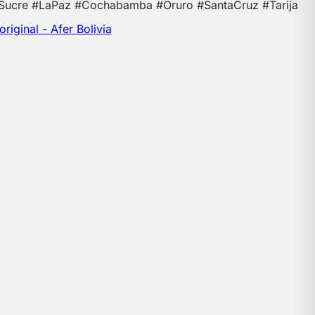
#Sucre #LaPaz #Cochabamba #Oruro #SantaCruz #Tarija
riginal - Afer Bolivia