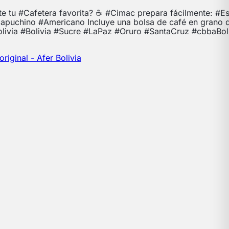
te tu #Cafetera favorita? ☕ #Cimac prepara fácilmente: #E
Capuchino #Americano Incluye una bolsa de café en grano 
olivia #Bolivia #Sucre #LaPaz #Oruro #SantaCruz #cbbaBol
riginal - Afer Bolivia