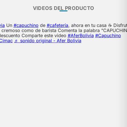
VIDEOS DEL PRODUCTO
via
Un
#capuchino
de
#cafetería
, ahora en tu casa ☕ Disfru
 cremoso como de barista Comenta la palabra "CAPUCHIN
descuento Comparte este video
#AferBolivia
#Capuchino
aCimac
♬ sonido original - Afer Bolivia