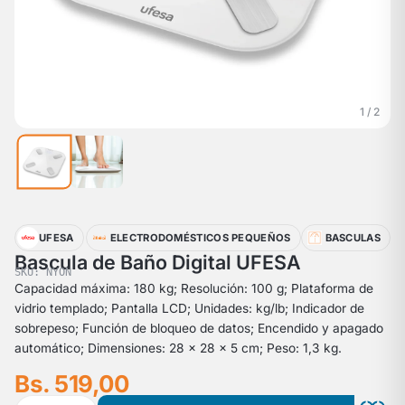
1 / 2
UFESA
ELECTRODOMÉSTICOS PEQUEÑOS
BASCULAS
Bascula de Baño Digital UFESA
SKU: NYON
Capacidad máxima: 180 kg; Resolución: 100 g; Plataforma de
vidrio templado; Pantalla LCD; Unidades: kg/lb; Indicador de
sobrepeso; Función de bloqueo de datos; Encendido y apagado
automático; Dimensiones: 28 × 28 × 5 cm; Peso: 1,3 kg.
Bs. 519,00