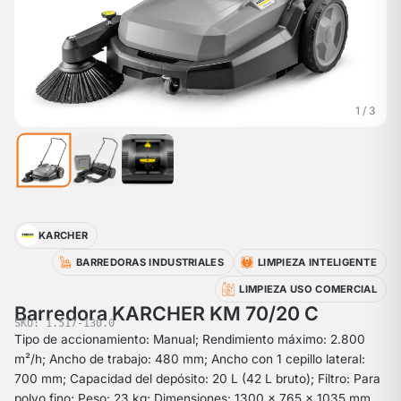
1 / 3
KARCHER
BARREDORAS INDUSTRIALES
LIMPIEZA INTELIGENTE
LIMPIEZA USO COMERCIAL
Barredora KARCHER KM 70/20 C
SKU: 1.517-130.0
Tipo de accionamiento: Manual; Rendimiento máximo: 2.800
m²/h; Ancho de trabajo: 480 mm; Ancho con 1 cepillo lateral:
700 mm; Capacidad del depósito: 20 L (42 L bruto); Filtro: Para
polvo fino; Peso: 23 kg; Dimensiones: 1300 × 765 × 1035 mm.