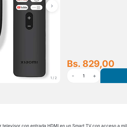
Bs. 829,00
-
+
1
1 / 2
r televisor con entrada HDMI en un Smart TV con acceso a mile