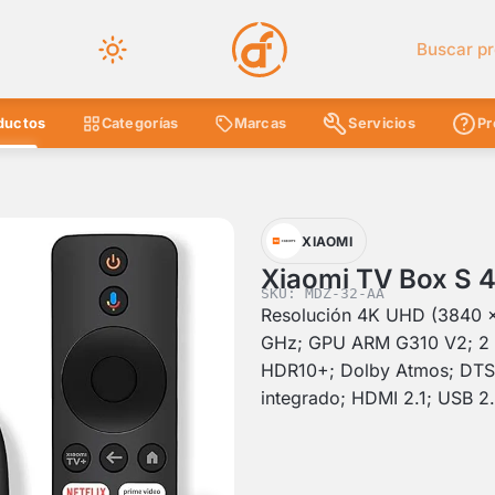
Buscar en 
ductos
Categorías
Marcas
Servicios
Pr
XIAOMI
Xiaomi TV Box S 
SKU: MDZ-32-AA
Resolución 4K UHD (3840 ×
GHz; GPU ARM G310 V2; 2 
HDR10+; Dolby Atmos; DTS:
integrado; HDMI 2.1; USB 2.