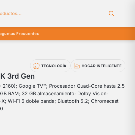
el catálogo
eguntas Frecuentes
TECNOLOGÍA
HOGAR INTELIGENTE
4K 3rd Gen
 2160); Google TV™; Procesador Quad-Core hasta 2.5
GB RAM; 32 GB almacenamiento; Dolby Vision;
X; Wi-Fi 6 doble banda; Bluetooth 5.2; Chromecast
0.