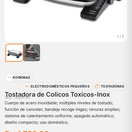
1 / 2
KORKMAZ
ELECTRODOMÉSTICOS PEQUEÑOS
TOSTADORAS
Tostadora de Colicos Toxicos-Inox
SKU: A328-05
Cuerpo de acero inoxidable; múltiples niveles de tostado;
función de cancelar; bandeja recoge migas; ranuras amplias;
sistema de calentamiento uniforme; apagado automático;
diseño compacto; uso doméstico.