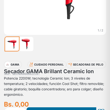
1 / 2
GAMA
CUIDADO PERSONAL
SECADORAS DE PELO
Secador GAMA Brillant Ceramic Ion
SKU: BECHD0000002218.
Potencia 2200W; tecnología Ceramic Ion; 3 niveles de
temperatura; 2 velocidades; función Cool Shot; filtro removible;
cable giratorio; boquilla concentradora; aro para colgar; diseño
ergonómico.
Bs. 0,00