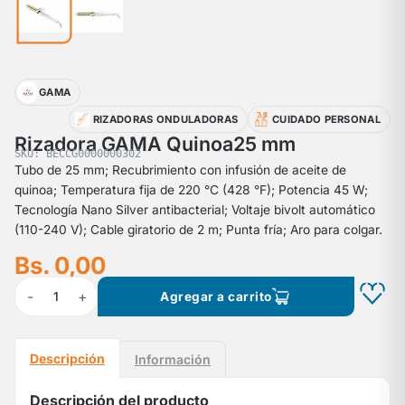
GAMA
RIZADORAS ONDULADORAS
CUIDADO PERSONAL
Rizadora GAMA Quinoa25 mm
SKU: BECCG0000000302
Tubo de 25 mm; Recubrimiento con infusión de aceite de
quinoa; Temperatura fija de 220 °C (428 °F); Potencia 45 W;
Tecnología Nano Silver antibacterial; Voltaje bivolt automático
(110-240 V); Cable giratorio de 2 m; Punta fría; Aro para colgar.
Bs. 0,00
-
+
1
Agregar a carrito
Descripción
Información
Descripción del producto