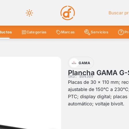
Buscar en 
ductos
Categorías
Marcas
Servicios
Pr
GAMA
Plancha GAMA G-S
SKU: B04309
Placas de 30 x 110 mm; rec
ajustable de 150°C a 230°C;
PTC; display digital; placas
automático; voltaje bivolt.