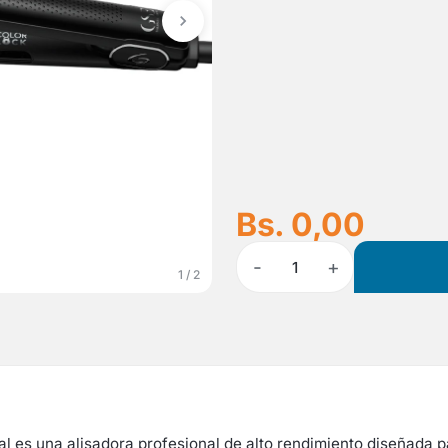
Bs. 0,00
-
+
1
1 / 2
es una alisadora profesional de alto rendimiento diseñada pa