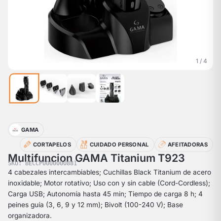
1 / 4
GAMA
CORTAPELOS
CUIDADO PERSONAL
AFEITADORAS
Multifuncion GAMA Titanium T923
SKU: BECCP0000000881
4 cabezales intercambiables; Cuchillas Black Titanium de acero
inoxidable; Motor rotativo; Uso con y sin cable (Cord-Cordless);
Carga USB; Autonomía hasta 45 min; Tiempo de carga 8 h; 4
peines guía (3, 6, 9 y 12 mm); Bivolt (100-240 V); Base
organizadora.