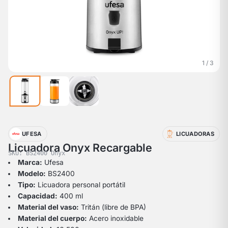
1 / 3
UFESA
LICUADORAS
Licuadora Onyx Recargable
SKU: BS2400 Onyx
Marca:
Ufesa
Modelo:
BS2400
Tipo:
Licuadora personal portátil
Capacidad:
400 ml
Material del vaso:
Tritán (libre de BPA)
Material del cuerpo:
Acero inoxidable