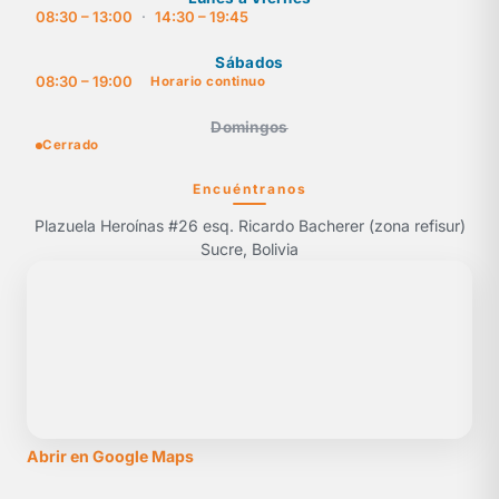
08:30 – 13:00
·
14:30 – 19:45
Sábados
08:30 – 19:00
Horario continuo
Domingos
Cerrado
Encuéntranos
Plazuela Heroínas #26 esq. Ricardo Bacherer (zona refisur)
Sucre, Bolivia
Abrir en Google Maps