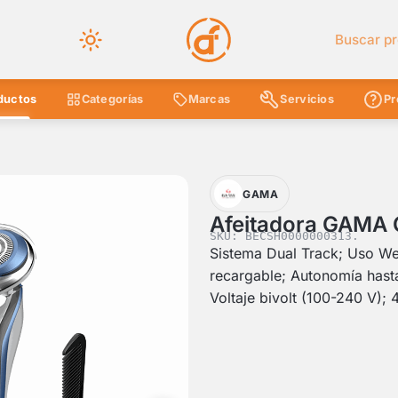
Buscar en 
ductos
Categorías
Marcas
Servicios
Pr
GAMA
Afeitadora GAMA 
SKU: BECSH0000000313.
Sistema Dual Track; Uso Wet 
recargable; Autonomía hast
Voltaje bivolt (100-240 V); 