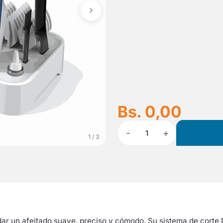
Bs. 0,00
-
+
1
1 / 3
dar un afeitado suave, preciso y cómodo. Su sistema de corte D